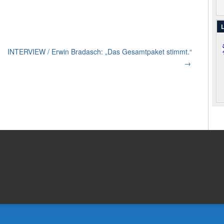
L
INTERVIEW / Erwin Bradasch: „Das Gesamtpaket stimmt.“
→