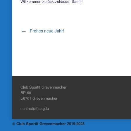
Willkommen zurück zuhause, Samir!
Post
←
Frohes neue Jahr!
navigation
Club Sportif Grevenmacher
BP 60
L-6701
Grevenmacher
contact(at)csg.lu
© Club Sportif Grevenmacher 2019-2023