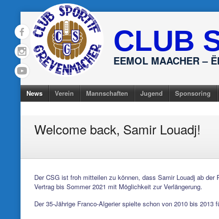
Skip
to
CLUB 
content
EEMOL MAACHER – 
News
Verein
Mannschaften
Jugend
Sponsoring
Welcome back, Samir Louadj!
Der CSG ist froh mitteilen zu können, dass Samir Louadj ab der
Vertrag bis Sommer 2021 mit Möglichkeit zur Verlängerung.
Der 35-Jährige Franco-Algerier spielte schon von 2010 bis 2013 fü