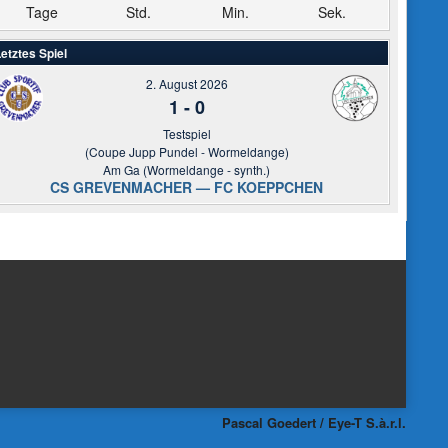
Tage
Std.
Min.
Sek.
etztes Spiel
2. August 2026
1
-
0
Testspiel
(Coupe Jupp Pundel - Wormeldange)
Am Ga (Wormeldange - synth.)
CS GREVENMACHER — FC KOEPPCHEN
Pascal Goedert / Eye-T S.à.r.l.