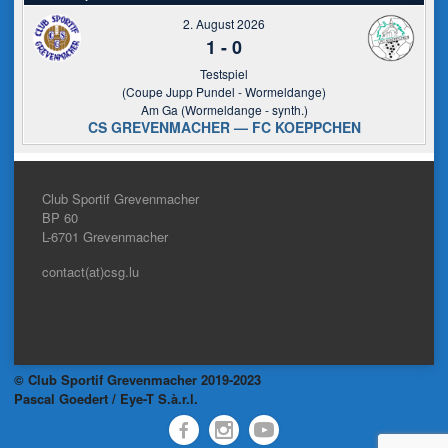
2. August 2026
1
-
0
Testspiel
(Coupe Jupp Pundel - Wormeldange)
Am Ga (Wormeldange - synth.)
CS GREVENMACHER — FC KOEPPCHEN
Club Sportif Grevenmacher
BP 60
L-6701
Grevenmacher
contact(at)csg.lu
© Club Sportif Grevenmacher 2019-2023
Pascal Goedert / Eye-T S.à.r.l.