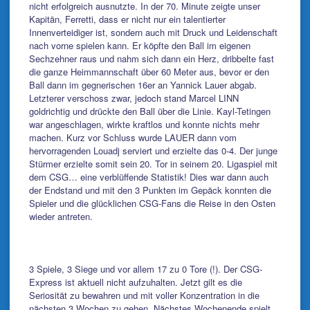
nicht erfolgreich ausnutzte. In der 70. Minute zeigte unser
Kapitän, Ferretti, dass er nicht nur ein talentierter
Innenverteidiger ist, sondern auch mit Druck und Leidenschaft
nach vorne spielen kann. Er köpfte den Ball im eigenen
Sechzehner raus und nahm sich dann ein Herz, dribbelte fast
die ganze Heimmannschaft über 60 Meter aus, bevor er den
Ball dann im gegnerischen 16er an Yannick Lauer abgab.
Letzterer verschoss zwar, jedoch stand Marcel LINN
goldrichtig und drückte den Ball über die Linie. Kayl-Tetingen
war angeschlagen, wirkte kraftlos und konnte nichts mehr
machen. Kurz vor Schluss wurde LAUER dann vom
hervorragenden Louadj serviert und erzielte das 0-4. Der junge
Stürmer erzielte somit sein 20. Tor in seinem 20. Ligaspiel mit
dem CSG… eine verblüffende Statistik! Dies war dann auch
der Endstand und mit den 3 Punkten im Gepäck konnten die
Spieler und die glücklichen CSG-Fans die Reise in den Osten
wieder antreten.
3 Spiele, 3 Siege und vor allem 17 zu 0 Tore (!). Der CSG-
Express ist aktuell nicht aufzuhalten. Jetzt gilt es die
Seriosität zu bewahren und mit voller Konzentration in die
nächsten 3 Wochen zu gehen. Nächstes Wochenende spielt