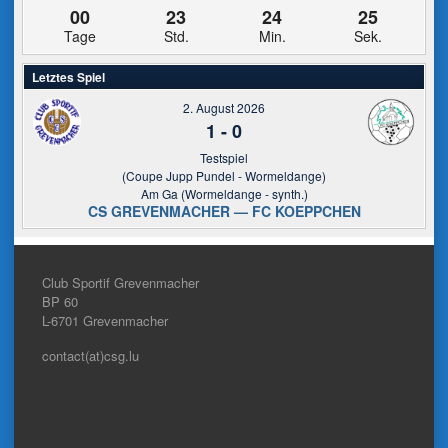
00
23
24
25
Tage
Std.
Min.
Sek.
Letztes Spiel
2. August 2026
1
-
0
Testspiel
(Coupe Jupp Pundel - Wormeldange)
Am Ga (Wormeldange - synth.)
CS GREVENMACHER — FC KOEPPCHEN
Club Sportif Grevenmacher
BP 60
L-6701
Grevenmacher
contact(at)csg.lu