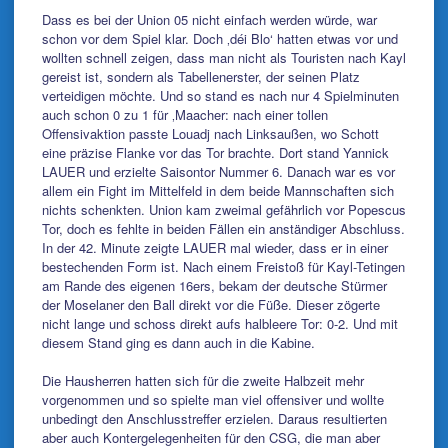
Dass es bei der Union 05 nicht einfach werden würde, war
schon vor dem Spiel klar. Doch ‚déi Blo‘ hatten etwas vor und
wollten schnell zeigen, dass man nicht als Touristen nach Kayl
gereist ist, sondern als Tabellenerster, der seinen Platz
verteidigen möchte. Und so stand es nach nur 4 Spielminuten
auch schon 0 zu 1 für ‚Maacher: nach einer tollen
Offensivaktion passte Louadj nach Linksaußen, wo Schott
eine präzise Flanke vor das Tor brachte. Dort stand Yannick
LAUER und erzielte Saisontor Nummer 6. Danach war es vor
allem ein Fight im Mittelfeld in dem beide Mannschaften sich
nichts schenkten. Union kam zweimal gefährlich vor Popescus
Tor, doch es fehlte in beiden Fällen ein anständiger Abschluss.
In der 42. Minute zeigte LAUER mal wieder, dass er in einer
bestechenden Form ist. Nach einem Freistoß für Kayl-Tetingen
am Rande des eigenen 16ers, bekam der deutsche Stürmer
der Moselaner den Ball direkt vor die Füße. Dieser zögerte
nicht lange und schoss direkt aufs halbleere Tor: 0-2. Und mit
diesem Stand ging es dann auch in die Kabine.
Die Hausherren hatten sich für die zweite Halbzeit mehr
vorgenommen und so spielte man viel offensiver und wollte
unbedingt den Anschlusstreffer erzielen. Daraus resultierten
aber auch Kontergelegenheiten für den CSG, die man aber