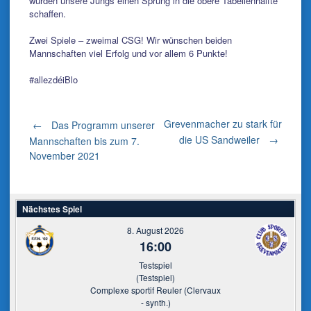
würden unsere Jungs einen Sprung in die obere Tabellenhälfte
schaffen.
Zwei Spiele – zweimal CSG! Wir wünschen beiden
Mannschaften viel Erfolg und vor allem 6 Punkte!
#allezdéiBlo
Post
Grevenmacher zu stark für
←
Das Programm unserer
die US Sandweiler
→
Mannschaften bis zum 7.
November 2021
navigation
Nächstes Spiel
8. August 2026
16:00
Testspiel
(Testspiel)
Complexe sportif Reuler (Clervaux
- synth.)