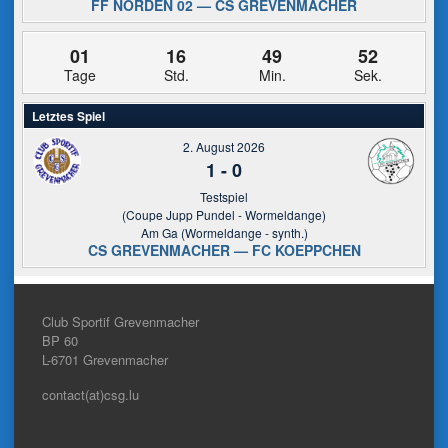
FF NORDEN 02 — CS GREVENMACHER
01
16
49
52
Tage
Std.
Min.
Sek.
Letztes Spiel
2. August 2026
1
-
0
Testspiel
(Coupe Jupp Pundel - Wormeldange)
Am Ga (Wormeldange - synth.)
CS GREVENMACHER — FC KOEPPCHEN
Club Sportif Grevenmacher
BP 60
L-6701
Grevenmacher
contact(at)csg.lu