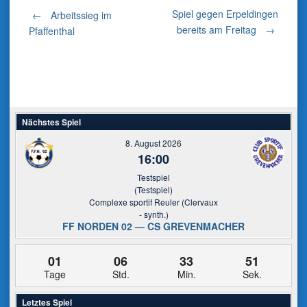
Post
Spiel gegen Erpeldingen
←
Arbeitssieg im
bereits am Freitag
→
Pfaffenthal
navigation
Nächstes Spiel
8. August 2026
16:00
Testspiel
(Testspiel)
Complexe sportif Reuler (Clervaux
- synth.)
FF NORDEN 02 — CS GREVENMACHER
01
06
33
51
Tage
Std.
Min.
Sek.
Letztes Spiel