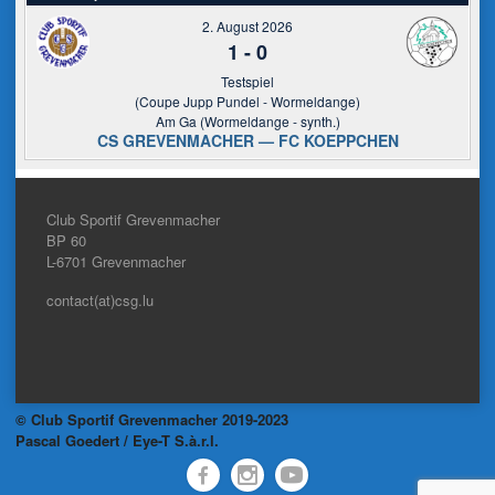
2. August 2026
1
-
0
Testspiel
(Coupe Jupp Pundel - Wormeldange)
Am Ga (Wormeldange - synth.)
CS GREVENMACHER — FC KOEPPCHEN
Club Sportif Grevenmacher
BP 60
L-6701
Grevenmacher
contact(at)csg.lu
© Club Sportif Grevenmacher 2019-2023
Pascal Goedert / Eye-T S.à.r.l.