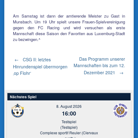
Am Samstag ist dann der amtierende Meister zu Gast in
Munsbach. Um 19 Uhr spielt unsere Frauen-Spielvereinigung
gegen den FC Racing und wird versuchen als erste
Mannschaft diese Saison den Favoriten aus Luxemburg-Stadt
zu bezwingen.^
Post
Das Programm unserer
←
CSG II: letztes
Mannschaften bis zum 12.
Hinrundenspiel übermorgen
Dezember 2021
→
‚op Flohr‘
navigation
Nächstes Spiel
8. August 2026
16:00
Testspiel
(Testspiel)
Complexe sportif Reuler (Clervaux