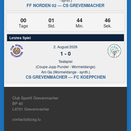
- synth.)
FF NORDEN 02 — CS GREVENMACHER
00
01
44
46
Tage
Std.
Min.
Sek.
Letztes Spiel
2. August 2026
1
-
0
Testspiel
(Coupe Jupp Pundel - Wormeldange)
Am Ga (Wormeldange - synth.)
CS GREVENMACHER — FC KOEPPCHEN
Club Sportif Grevenmacher
BP 60
L-6701
Grevenmacher
contact(at)csg.lu