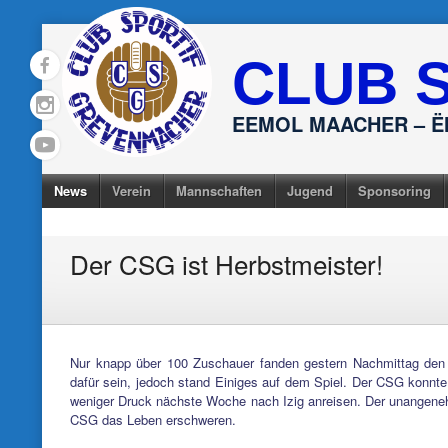
Skip
to
CLUB 
content
EEMOL MAACHER – 
News
Verein
Mannschaften
Jugend
Sponsoring
Der CSG ist Herbstmeister!
Nur knapp über 100 Zuschauer fanden gestern Nachmittag den W
dafür sein, jedoch stand Einiges auf dem Spiel. Der CSG konnte 
weniger Druck nächste Woche nach Izig anreisen. Der unangene
CSG das Leben erschweren.