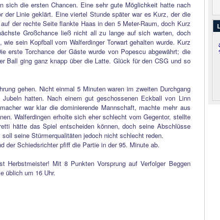
 sich die ersten Chancen. Eine sehr gute Möglichkeit hatte nach
der Linie geklärt. Eine viertel Stunde später war es Kurz, der die
uf der rechte Seite flankte Haas in den 5 Meter-Raum, doch Kurz
L
ächste Großchance ließ nicht all zu lange auf sich warten, doch
n, wie sein Kopfball vom Walferdinger Torwart gehalten wurde. Kurz
ie erste Torchance der Gäste wurde von Popescu abgewährt; die
r Ball ging ganz knapp über die Latte. Glück für den CSG und so
hrung gehen. Nicht einmal 5 Minuten waren im zweiten Durchgang
 Jubeln hatten. Nach einem gut geschossenen Eckball von Linn
enmacher war klar die dominierende Mannschaft, machte mehr aus
nen. Walferdingen erholte sich eher schlecht vom Gegentor, stellte
erretti hätte das Spiel entscheiden können, doch seine Abschlüsse
soll seine Stürmerqualitäten jedoch nicht schlecht reden.
er Schiedsrichter pfiff die Partie in der 95. Minute ab.
t Herbstmeister! Mit 8 Punkten Vorsprung auf Verfolger Beggen
ie üblich um 16 Uhr.