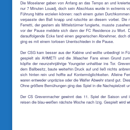
Die Moselaner gaben von Anfang an das Tempo an und kreierten
nur 7 Minuten Louadj, doch sein Abschluss wurde in extremis vor 
Führung hätte erzielen können: nach einem guten Durchkommen a
verpasste den Ball knapp und rutschte an diesem vorbei. Die n
Ferretti, der gestern als Mittelstürmer fungierte, musste zusehe
vor der Pause meldete sich dann der FC Residence zu Wort. D
darauffolgende Ecke fand einen gegnerischen Abnehmer, doch de
ging es mit einem torlosen Unentschieden in die Pause.
Der CSG kam besser aus der Kabine und wollte unbedingt in Fü
gespielt als AHMETI und die ‚Maacher Fans einen Grund zum
köpfte der neunzehnjährige Youngster unhaltbar ins Tor. Grev
dem Ballbesitz, baute weiterhin Druck auf und ließ nichts anbren
sich hinten rein und hoffte auf Kontermöglichkeiten. Alleine F
waren entweder unpräzise oder die Walfer Abwehr stand gut. Dies 
Ohne größere Bemühungen ging das Spiel in die Nachspielzeit und d
Der CS Grevenmacher gewinnt das 11. Spiel der Saison und is
reisen die blau-weißen nächste Woche nach Izig. Gespielt wird w