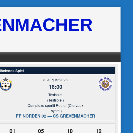
ENMACHER
ächstes Spiel
8. August 2026
16:00
Testspiel
(Testspiel)
Complexe sportif Reuler (Clervaux
- synth.)
FF NORDEN 02 — CS GREVENMACHER
01
05
10
11