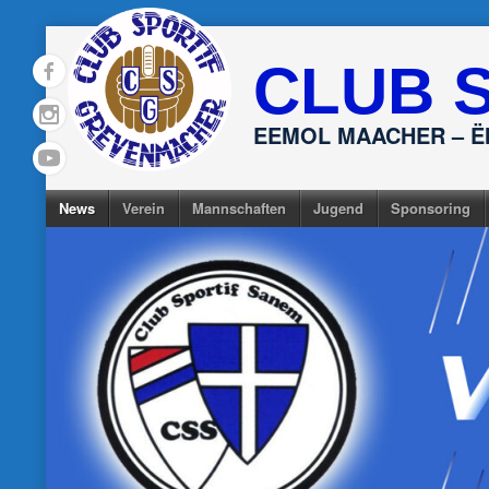
Skip
to
CLUB 
content
EEMOL MAACHER – 
News
Verein
Mannschaften
Jugend
Sponsoring