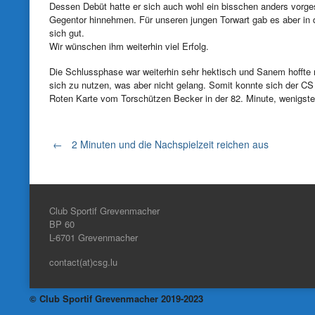
Dessen Debüt hatte er sich auch wohl ein bisschen anders vorges
Gegentor hinnehmen. Für unseren jungen Torwart gab es aber in di
sich gut.
Wir wünschen ihm weiterhin viel Erfolg.
Die Schlussphase war weiterhin sehr hektisch und Sanem hoffte n
sich zu nutzen, was aber nicht gelang. Somit konnte sich der CS
Roten Karte vom Torschützen Becker in der 82. Minute, wenigste
Post
←
2 Minuten und die Nachspielzeit reichen aus
navigation
Club Sportif Grevenmacher
BP 60
L-6701
Grevenmacher
contact(at)csg.lu
© Club Sportif Grevenmacher 2019-2023