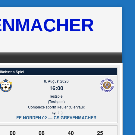
ENMACHER
ächstes Spiel
8. August 2026
16:00
Testspiel
(Testspiel)
Complexe sportif Reuler (Clervaux
- synth.)
FF NORDEN 02 — CS GREVENMACHER
00
08
40
24