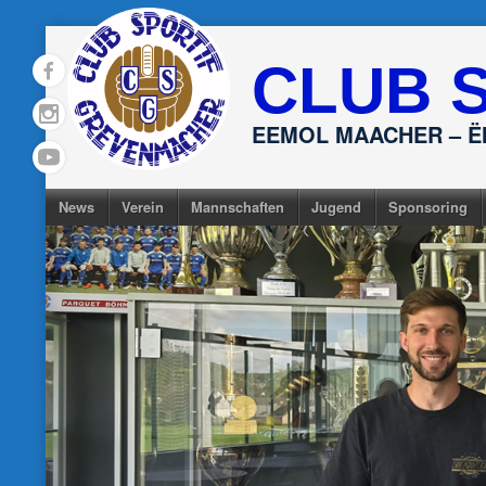
Skip
to
CLUB 
content
EEMOL MAACHER – 
News
Verein
Mannschaften
Jugend
Sponsoring