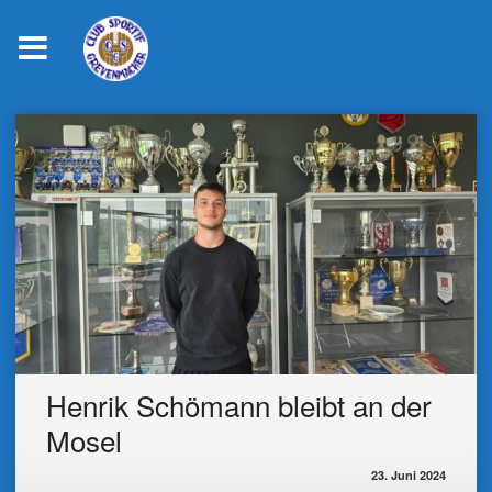
Skip
to
content
Henrik Schömann bleibt an der
Mosel
23. Juni 2024