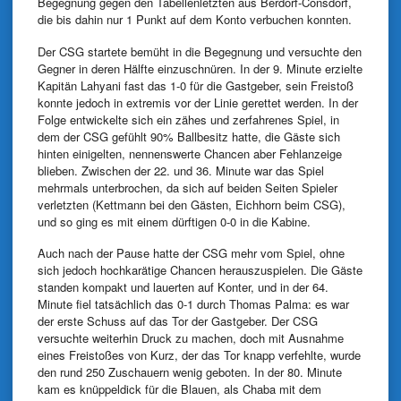
Begegnung gegen den Tabellenletzten aus Berdorf-Consdorf,
die bis dahin nur 1 Punkt auf dem Konto verbuchen konnten.
Der CSG startete bemüht in die Begegnung und versuchte den
Gegner in deren Hälfte einzuschnüren. In der 9. Minute erzielte
Kapitän Lahyani fast das 1-0 für die Gastgeber, sein Freistoß
konnte jedoch in extremis vor der Linie gerettet werden. In der
Folge entwickelte sich ein zähes und zerfahrenes Spiel, in
dem der CSG gefühlt 90% Ballbesitz hatte, die Gäste sich
hinten einigelten, nennenswerte Chancen aber Fehlanzeige
blieben. Zwischen der 22. und 36. Minute war das Spiel
mehrmals unterbrochen, da sich auf beiden Seiten Spieler
verletzten (Kettmann bei den Gästen, Eichhorn beim CSG),
und so ging es mit einem dürftigen 0-0 in die Kabine.
Auch nach der Pause hatte der CSG mehr vom Spiel, ohne
sich jedoch hochkarätige Chancen herauszuspielen. Die Gäste
standen kompakt und lauerten auf Konter, und in der 64.
Minute fiel tatsächlich das 0-1 durch Thomas Palma: es war
der erste Schuss auf das Tor der Gastgeber. Der CSG
versuchte weiterhin Druck zu machen, doch mit Ausnahme
eines Freistoßes von Kurz, der das Tor knapp verfehlte, wurde
den rund 250 Zuschauern wenig geboten. In der 80. Minute
kam es knüppeldick für die Blauen, als Chaba mit dem