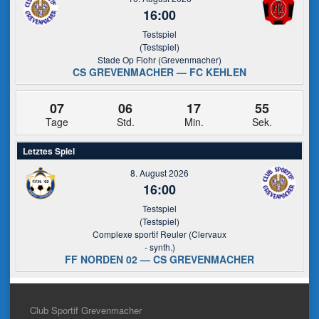
16:00
Testspiel
(Testspiel)
Stade Op Flohr (Grevenmacher)
CS GREVENMACHER — FC KEHLEN
07
06
17
55
Tage
Std.
Min.
Sek.
Letztes Spiel
8. August 2026
16:00
Testspiel
(Testspiel)
Complexe sportif Reuler (Clervaux
- synth.)
FF NORDEN 02 — CS GREVENMACHER
Club Sportif Grevenmacher