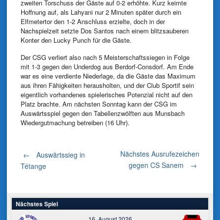
zweiten Torschuss der Gäste auf 0-2 erhöhte. Kurz keimte
Hoffnung auf, als Lahyani nur 2 Minuten später durch ein
Elfmetertor den 1-2 Anschluss erzielte, doch in der
Nachspielzeit setzte Dos Santos nach einem blitzsauberen
Konter den Lucky Punch für die Gäste.
Der CSG verliert also nach 5 Meisterschaftssiegen in Folge
mit 1-3 gegen den Underdog aus Berdorf-Consdorf. Am Ende
war es eine verdiente Niederlage, da die Gäste das Maximum
aus ihren Fähigkeiten herausholten, und der Club Sportif sein
eigentlich vorhandenes spielerisches Potenzial nicht auf den
Platz brachte. Am nächsten Sonntag kann der CSG im
Auswärtsspiel gegen den Tabellenzwölften aus Munsbach
Wiedergutmachung betreiben (16 Uhr).
Post
Nächstes Ausrufezeichen
←
Auswärtssieg in
gegen CS Sanem
→
Tétange
navigation
Nächstes Spiel
16. August 2026