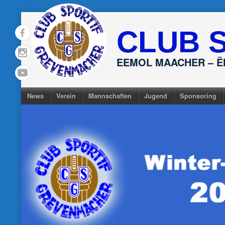
Skip
to
CLUB 
content
EEMOL MAACHER – 
News
Verein
Mannschaften
Jugend
Sponsoring