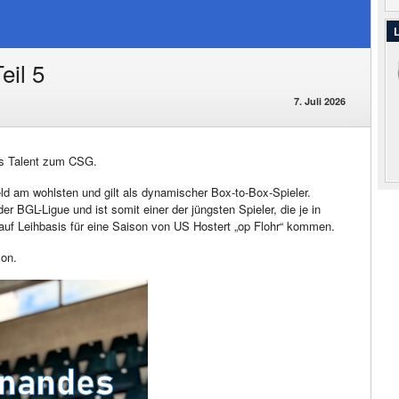
L
eil 5
7. Juli 2026
es Talent zum CSG.
feld am wohlsten und gilt als dynamischer Box-to-Box-Spieler.
r BGL-Ligue und ist somit einer der jüngsten Spieler, die je in
uf Leihbasis für eine Saison von US Hostert „op Flohr“ kommen.
son.