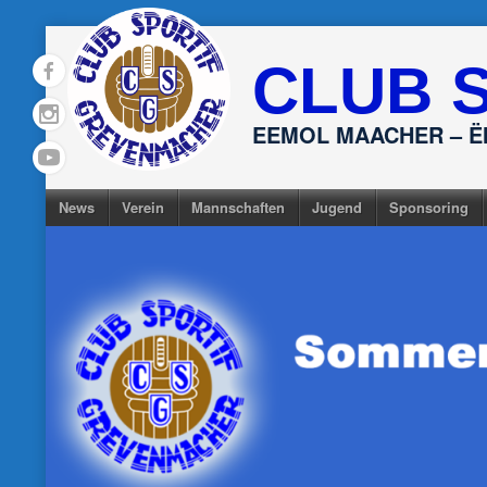
Skip
to
CLUB 
content
EEMOL MAACHER – 
News
Verein
Mannschaften
Jugend
Sponsoring