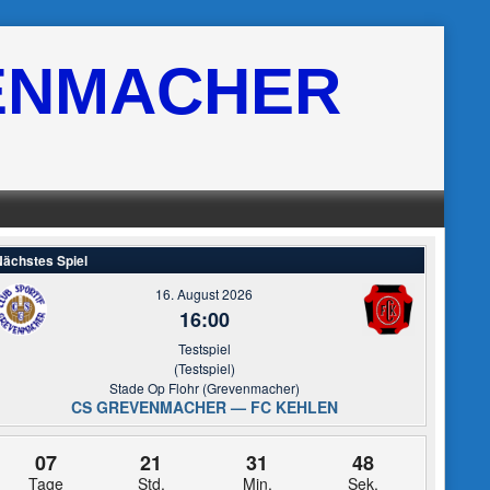
ENMACHER
ächstes Spiel
16. August 2026
16:00
Testspiel
(Testspiel)
Stade Op Flohr (Grevenmacher)
CS GREVENMACHER — FC KEHLEN
07
21
31
48
Tage
Std.
Min.
Sek.