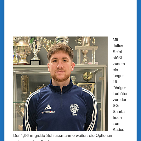
Mit
Julius
Seibt
stößt
zudem
ein
junger
19-
jähriger
Torhüter
von der
SG
Saartal-
Irsch
zum
Kader.
Der 1,96 m große Schlussmann erweitert die Optionen