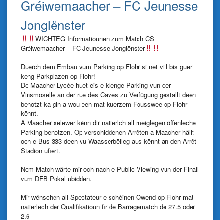
Gréiwemaacher – FC Jeunesse
Jonglënster
WICHTEG Informatiounen zum Match CS
Gréiwemaacher –
FC Jeunesse Jonglënster
Duerch dem Embau vum Parking op Flohr si net vill bis guer
keng Parkplazen op Flohr!
De
Maacher Lycée
huet eis e klenge Parking vun der
Vinsmoselle an der rue des Caves zu Verfügung gestallt deen
benotzt ka gin a wou een mat kuerzem Fousswee op Flohr
kënnt.
A Maacher selewer kënn dir natierlch all meiglegen öffenleche
Parking benotzen. Op verschiddenen Arrêten a Maacher hällt
och e Bus 333 deen vu Waasserbëlleg aus kënnt an den Arrêt
Stadion ufiert.
Nom Match wärte mir och nach e Public Viewing vun der Finall
vum DFB Pokal ubidden.
Mir wënschen all Spectateur e schéinen Owend op Flohr mat
natierlech der Qualifikatioun fir de Barragematch de 27.5 oder
2.6