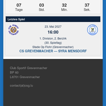
07
03
32
35
Tage
Std.
Min.
Sek.
Letztes Spiel
23. Mai 2027
16:00
1. Division, 2. Berzirk
(30. Spieltag)
Stade Op Flohr (Grevenmacher)
CS GREVENMACHER — SYRA MENSDORF
Club Sportif Grevenmacher
BP 60
L-6701
Grevenmacher
contact(at)csg.lu