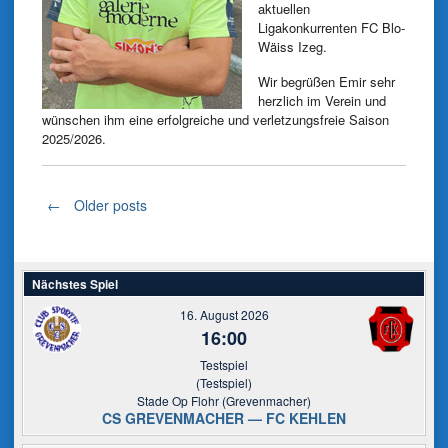
aktuellen
Ligakonkurrenten FC Blo-
Wäiss Izeg.
Wir begrüßen Emir sehr
herzlich im Verein und
wünschen ihm eine erfolgreiche und verletzungsfreie Saison
2025/2026.
Posts
←
Older posts
navigation
Nächstes Spiel
16. August 2026
16:00
Testspiel
(Testspiel)
Stade Op Flohr (Grevenmacher)
CS GREVENMACHER — FC KEHLEN