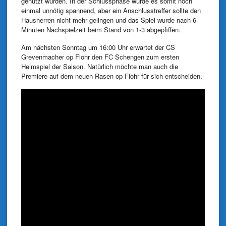
genutzt wurden. In der Schlussphase wurde es somit noch
einmal unnötig spannend, aber ein Anschlusstreffer sollte den
Hausherren nicht mehr gelingen und das Spiel wurde nach 6
Minuten Nachspielzeit beim Stand von 1-3 abgepfiffen.
Am nächsten Sonntag um 16:00 Uhr erwartet der CS
Grevenmacher op Flohr den FC Schengen zum ersten
Heimspiel der Saison. Natürlich möchte man auch die
Premiere auf dem neuen Rasen op Flohr für sich entscheiden.