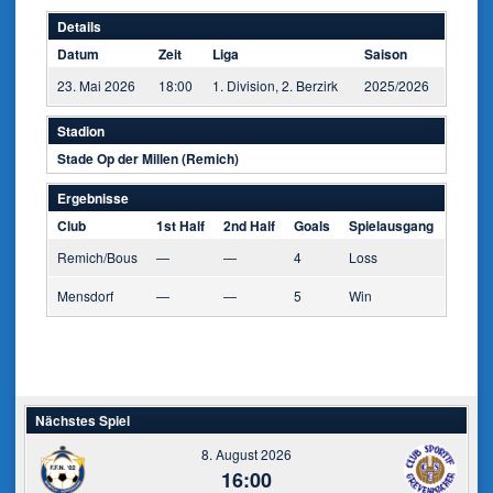
Details
Datum
Zeit
Liga
Saison
23. Mai 2026
18:00
1. Division, 2. Berzirk
2025/2026
Stadion
Stade Op der Millen (Remich)
Ergebnisse
Club
1st Half
2nd Half
Goals
Spielausgang
Remich/Bous
—
—
4
Loss
Mensdorf
—
—
5
Win
Nächstes Spiel
8. August 2026
16:00