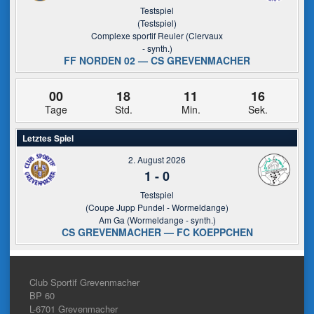
Testspiel
(Testspiel)
Complexe sportif Reuler (Clervaux
- synth.)
FF NORDEN 02 — CS GREVENMACHER
00
18
11
16
Tage
Std.
Min.
Sek.
Letztes Spiel
2. August 2026
1
-
0
Testspiel
(Coupe Jupp Pundel - Wormeldange)
Am Ga (Wormeldange - synth.)
CS GREVENMACHER — FC KOEPPCHEN
Club Sportif Grevenmacher
BP 60
L-6701
Grevenmacher