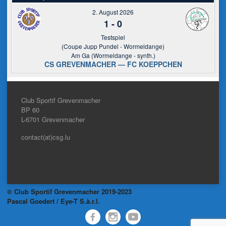
2. August 2026
1
-
0
Testspiel
(Coupe Jupp Pundel - Wormeldange)
Am Ga (Wormeldange - synth.)
CS GREVENMACHER — FC KOEPPCHEN
Club Sportif Grevenmacher
BP 60
L-6701
Grevenmacher
contact(at)csg.lu
© Club Sportif Grevenmacher 2019-2023
Pascal Goedert / Eye-T S.à.r.l.