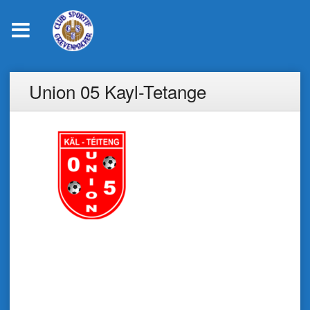
Skip
Union 05 Kayl-Tetange
to
content