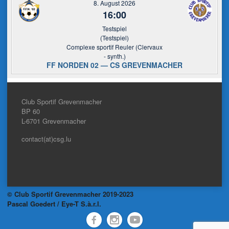
8. August 2026
16:00
Testspiel
(Testspiel)
Complexe sportif Reuler (Clervaux
- synth.)
FF NORDEN 02 — CS GREVENMACHER
Club Sportif Grevenmacher
BP 60
L-6701
Grevenmacher
contact(at)csg.lu
© Club Sportif Grevenmacher 2019-2023
Pascal Goedert / Eye-T S.à.r.l.