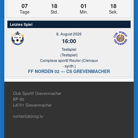
07
18
01
18
Tage
Std.
Min.
Sek.
Letztes Spiel
8. August 2026
16:00
Testspiel
(Testspiel)
Complexe sportif Reuler (Clervaux
- synth.)
FF NORDEN 02 — CS GREVENMACHER
Club Sportif Grevenmacher
BP 60
L-6701
Grevenmacher
contact(at)csg.lu