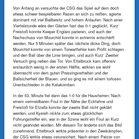
Von Anfang an versuchte der CSG das Spiel auf dem doch
etwas schwer bespielbaren Rasen an sich zu reißen, agierte
dominant mit viel Ballbesitz und hohem Anlaufen. Nach einer
Viertelstunde wäre den Gästen fast das 0-1 geglückt, Kurz‘
Freistoß konnte Keeper Englaro parieren, und auch der
Nachschuss von Mourchid konnte in extremis entschärft
werden. Nur 5 Minuten später das nächste dicke Ding, doch
Mourchid konnte von einem Torwartfehler kein Profit schlagen
und den Ball über die Linie bringen, und auch Kurz‘ Zweiter
Versuch ging neben das Tor. Von Ettelbruck kam offensiv
erstaunlich wenig in der ersten Hälfte, wirkten sie wohl
überrascht von dem guten Pressingverhalten und der
Ballsicherheit der Blauen, und so ging es mit einem torlosen
Unentschieden in die Katakomben.
In der 53. Minute fiel dann das 1-0 für die Hausherren: Nach
einem vermeidbaren Foul in der Nähe der Eckfahne und
Freistoß für Etzella konnte der zweite Ball nicht geklärt
werden, und Kyereh nickte zum etwas glücklichen
Führungstreffer ein, war in der Szene wohl ein Foul an Kurz
nicht geahndet worden. Mit diesem Tor änderte sich das Bild
zunehmend, Ettelbruck wirkte präsenter in den Zweikämpfen,
der CSG wirkte etwas verunsichert. Nach einem Patzer von