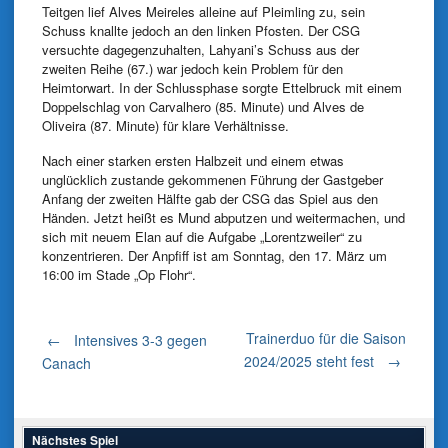
Teitgen lief Alves Meireles alleine auf Pleimling zu, sein
Schuss knallte jedoch an den linken Pfosten. Der CSG
versuchte dagegenzuhalten, Lahyani’s Schuss aus der
zweiten Reihe (67.) war jedoch kein Problem für den
Heimtorwart. In der Schlussphase sorgte Ettelbruck mit einem
Doppelschlag von Carvalhero (85. Minute) und Alves de
Oliveira (87. Minute) für klare Verhältnisse.
Nach einer starken ersten Halbzeit und einem etwas
unglücklich zustande gekommenen Führung der Gastgeber
Anfang der zweiten Hälfte gab der CSG das Spiel aus den
Händen. Jetzt heißt es Mund abputzen und weitermachen, und
sich mit neuem Elan auf die Aufgabe „Lorentzweiler“ zu
konzentrieren. Der Anpfiff ist am Sonntag, den 17. März um
16:00 im Stade „Op Flohr“.
Post
Trainerduo für die Saison
←
Intensives 3-3 gegen
2024/2025 steht fest
→
Canach
navigation
Nächstes Spiel