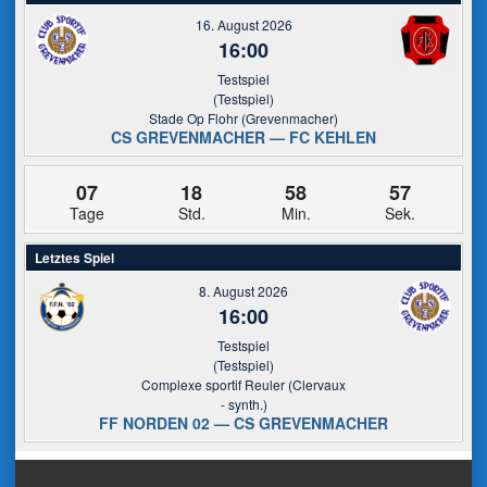
16. August 2026
16:00
Testspiel
(Testspiel)
Stade Op Flohr (Grevenmacher)
CS GREVENMACHER — FC KEHLEN
07
18
58
57
Tage
Std.
Min.
Sek.
Letztes Spiel
8. August 2026
16:00
Testspiel
(Testspiel)
Complexe sportif Reuler (Clervaux
- synth.)
FF NORDEN 02 — CS GREVENMACHER