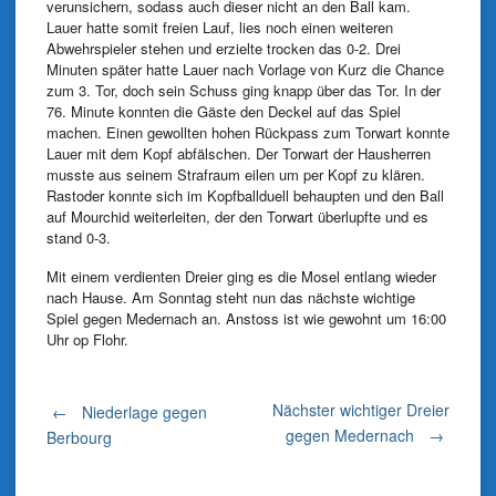
verunsichern, sodass auch dieser nicht an den Ball kam.
Lauer hatte somit freien Lauf, lies noch einen weiteren
Abwehrspieler stehen und erzielte trocken das 0-2. Drei
Minuten später hatte Lauer nach Vorlage von Kurz die Chance
zum 3. Tor, doch sein Schuss ging knapp über das Tor. In der
76. Minute konnten die Gäste den Deckel auf das Spiel
machen. Einen gewollten hohen Rückpass zum Torwart konnte
Lauer mit dem Kopf abfälschen. Der Torwart der Hausherren
musste aus seinem Strafraum eilen um per Kopf zu klären.
Rastoder konnte sich im Kopfballduell behaupten und den Ball
auf Mourchid weiterleiten, der den Torwart überlupfte und es
stand 0-3.
Mit einem verdienten Dreier ging es die Mosel entlang wieder
nach Hause. Am Sonntag steht nun das nächste wichtige
Spiel gegen Medernach an. Anstoss ist wie gewohnt um 16:00
Uhr op Flohr.
Post
Nächster wichtiger Dreier
←
Niederlage gegen
gegen Medernach
→
Berbourg
navigation