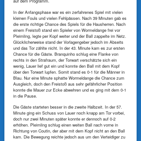
auf dem Programm.
In der Anfangsphase war es ein zerfahrenes Spiel mit vielen
kleinen Fouls und vielen Fehlpässen. Nach 39 Minuten gab es
die erste richtige Chance des Spiels für die Hausherren. Nach
einem Freistoß stand ein Spieler von Wormeldange frei vor
Pleimling, legte per Kopf weiter und der Ball zappelte im Netz.
Glücklicherweise stand der Vorlagengeber jedoch im Abseits
und das Tor zählte nicht. In der 43. Minute kam es zur ersten
Chance für die Gäste. Branquinho schlug eine Flanke von
rechts in den Strafraum, der Torwart verschätzte sich ein
wenig, Lauer lief gut ein und konnte den Ball mit dem Kopf
über den Torwart lupfen. Somit stand es 0-1 für die Männer in
Blau. Nur eine Minute sphatte Wormeldange die Chance zum
Ausgleich, doch den Freistoß aus sehr gefährlicher Position
konnte die Mauer zur Ecke abwehren und es ging mit dem 0-1
in die Pause.
Die Gäste starteten besser in die zweite Halbzeit. In der 57.
Minute ging ein Schuss von Lauer noch knapp am Tor vorbei,
doch nur zwei Minuten später konnte er dennoch auf 0-2
erhöhen. Pleimling schlug einen weiten Ball nach vorne in
Richtung von Coutin, der aber mit dem Kopf nicht an den Ball
kam. Die Bewegung reichte jedoch aus um den Verteidiger zu