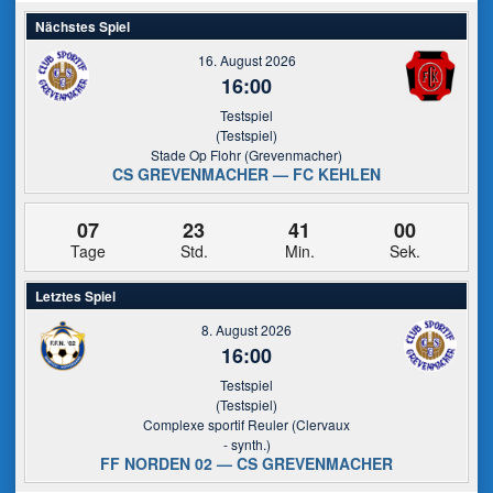
Nächstes Spiel
16. August 2026
16:00
Testspiel
(Testspiel)
Stade Op Flohr (Grevenmacher)
CS GREVENMACHER — FC KEHLEN
07
23
41
00
Tage
Std.
Min.
Sek.
Letztes Spiel
8. August 2026
16:00
Testspiel
(Testspiel)
Complexe sportif Reuler (Clervaux
- synth.)
FF NORDEN 02 — CS GREVENMACHER