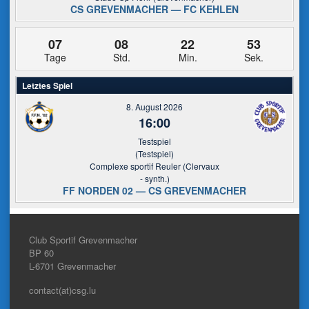
CS GREVENMACHER — FC KEHLEN
07
08
22
53
Tage
Std.
Min.
Sek.
Letztes Spiel
8. August 2026
16:00
Testspiel
(Testspiel)
Complexe sportif Reuler (Clervaux
- synth.)
FF NORDEN 02 — CS GREVENMACHER
Club Sportif Grevenmacher
BP 60
L-6701
Grevenmacher
contact(at)csg.lu