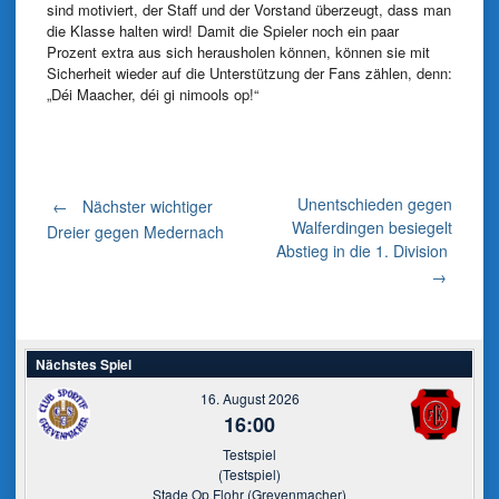
sind motiviert, der Staff und der Vorstand überzeugt, dass man
die Klasse halten wird! Damit die Spieler noch ein paar
Prozent extra aus sich herausholen können, können sie mit
Sicherheit wieder auf die Unterstützung der Fans zählen, denn:
„Déi Maacher, déi gi nimools op!“
Post
Unentschieden gegen
←
Nächster wichtiger
Walferdingen besiegelt
Dreier gegen Medernach
Abstieg in die 1. Division
navigation
→
Nächstes Spiel
16. August 2026
16:00
Testspiel
(Testspiel)
Stade Op Flohr (Grevenmacher)