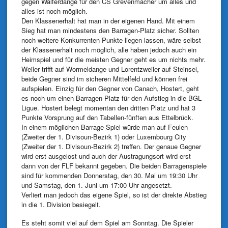
gegen Walferdange für den CS Grevenmacher um alles und
alles ist noch möglich.
Den Klassenerhalt hat man in der eigenen Hand. Mit einem
Sieg hat man mindestens den Barragen-Platz sicher. Sollten
noch weitere Konkurrenten Punkte liegen lassen, wäre selbst
der Klassenerhalt noch möglich, alle haben jedoch auch ein
Heimspiel und für die meisten Gegner geht es um nichts mehr.
Weiler trifft auf Wormeldange und Lorentzweiler auf Steinsel,
beide Gegner sind im sicheren Mittelfeld und können frei
aufspielen. Einzig für den Gegner von Canach, Hostert, geht
es noch um einen Barragen-Platz für den Aufstieg in die BGL
Ligue. Hostert belegt momentan den dritten Platz und hat 3
Punkte Vorsprung auf den Tabellen-fünften aus Ettelbrück.
In einem möglichen Barrage-Spiel würde man auf Feulen
(Zweiter der 1. Divisoun-Bezirk 1) oder Luxembourg City
(Zweiter der 1. Divisoun-Bezirk 2) treffen. Der genaue Gegner
wird erst ausgelost und auch der Austragungsort wird erst
dann von der FLF bekannt gegeben. Die beiden Barragenspiele
sind für kommenden Donnerstag, den 30. Mai um 19:30 Uhr
und Samstag, den 1. Juni um 17:00 Uhr angesetzt.
Verliert man jedoch das eigene Spiel, so ist der direkte Abstieg
in die 1. Division besiegelt.
Es steht somit viel auf dem Spiel am Sonntag. Die Spieler