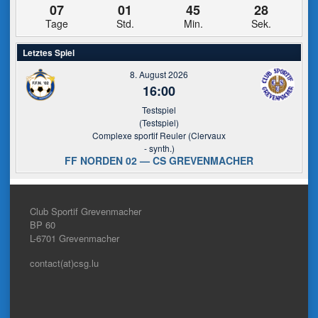
07
01
45
28
Tage
Std.
Min.
Sek.
Letztes Spiel
8. August 2026
16:00
Testspiel
(Testspiel)
Complexe sportif Reuler (Clervaux
- synth.)
FF NORDEN 02 — CS GREVENMACHER
Club Sportif Grevenmacher
BP 60
L-6701
Grevenmacher
contact(at)csg.lu