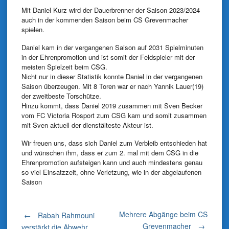
Mit Daniel Kurz wird der Dauerbrenner der Saison 2023/2024
auch in der kommenden Saison beim CS Grevenmacher
spielen.
Daniel kam in der vergangenen Saison auf 2031 Spielminuten
in der Ehrenpromotion und ist somit der Feldspieler mit der
meisten Spielzeit beim CSG.
Nicht nur in dieser Statistik konnte Daniel in der vergangenen
Saison überzeugen. Mit 8 Toren war er nach Yannik Lauer(19)
der zweitbeste Torschütze.
Hinzu kommt, dass Daniel 2019 zusammen mit Sven Becker
vom FC Victoria Rosport zum CSG kam und somit zusammen
mit Sven aktuell der dienstälteste Akteur ist.
Wir freuen uns, dass sich Daniel zum Verbleib entschieden hat
und wünschen ihm, dass er zum 2. mal mit dem CSG in die
Ehrenpromotion aufsteigen kann und auch mindestens genau
so viel Einsatzzeit, ohne Verletzung, wie in der abgelaufenen
Saison
Post
Mehrere Abgänge beim CS
←
Rabah Rahmouni
Grevenmacher
→
verstärkt die Abwehr