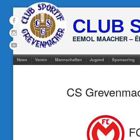
Skip
to
CLUB 
content
EEMOL MAACHER – 
News
Verein
Mannschaften
Jugend
Sponsoring
CS Grevenma
F