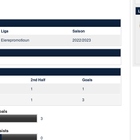
L
Liga
Saison
Eierepromotioun
2022/2023
2nd Half
Goals
1
1
1
3
oals
3
sists
0