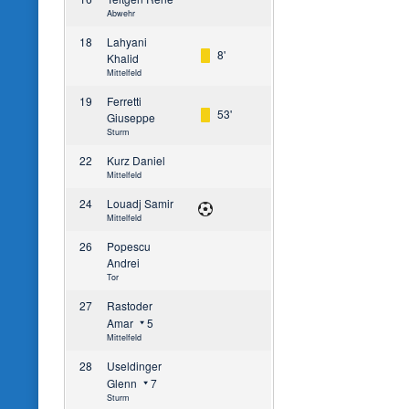
Abwehr
18
Lahyani
8'
Khalid
Mittelfeld
19
Ferretti
53'
Giuseppe
Sturm
22
Kurz Daniel
Mittelfeld
24
Louadj Samir
Mittelfeld
26
Popescu
Andrei
Tor
27
Rastoder
Amar
5
Mittelfeld
28
Useldinger
Glenn
7
Sturm