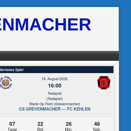
ENMACHER
ächstes Spiel
16. August 2026
16:00
Testspiel
(Testspiel)
Stade Op Flohr (Grevenmacher)
CS GREVENMACHER — FC KEHLEN
07
22
26
46
Tage
Std.
Min.
Sek.