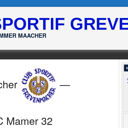
SPORTIF GREV
ËMMER MAACHER
N
cher
—
C Mamer 32