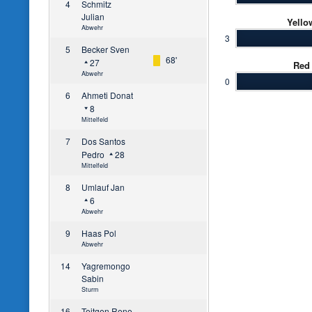
4
Schmitz
Julian
Yello
Abwehr
3
5
Becker Sven
68'
27
Red
Abwehr
0
6
Ahmeti Donat
8
Mittelfeld
7
Dos Santos
Pedro
28
Mittelfeld
8
Umlauf Jan
6
Abwehr
9
Haas Pol
Abwehr
14
Yagremongo
Sabin
Sturm
16
Teitgen Rene