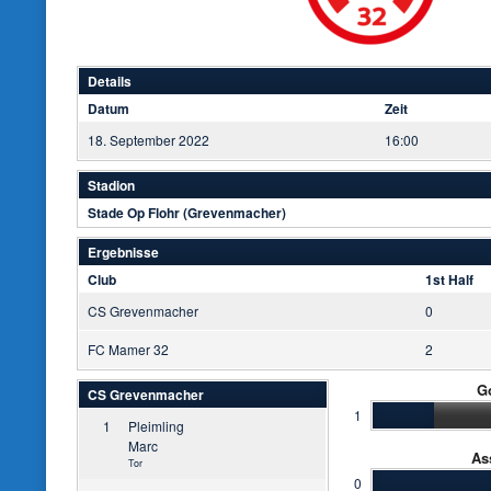
Details
Datum
Zeit
18. September 2022
16:00
Stadion
Stade Op Flohr (Grevenmacher)
Ergebnisse
Club
1st Half
CS Grevenmacher
0
FC Mamer 32
2
G
CS Grevenmacher
1
1
Pleimling
Marc
As
Tor
0