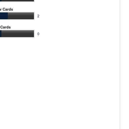
w Cards
2
 Cards
0