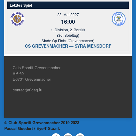
Letztes Spiel
23. Mai 2027
16:00
1. Division, 2. Berzirk
(30. Spieltag)
Stade Op Flohr (Grevenmacher)
CS GREVENMACHER — SYRA MENSDORF
Club Sportif Grevenmacher
BP 60
L-6701
Grevenmacher
contact(at)csg.lu
© Club Sportif Grevenmacher 2019-2023
Pascal Goedert / Eye-T S.à.r.l.