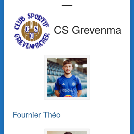
—
CS Grevenmach
Fournier Théo