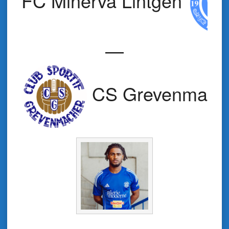
FC Minerva Lintgen
—
CS Grevenmach