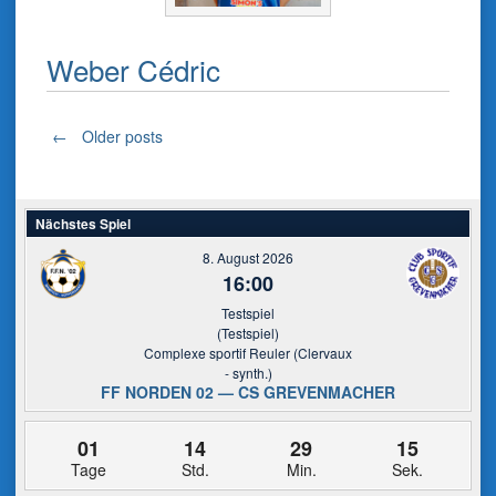
Weber Cédric
Posts
←
Older posts
navigation
Nächstes Spiel
8. August 2026
16:00
Testspiel
(Testspiel)
Complexe sportif Reuler (Clervaux
- synth.)
FF NORDEN 02 — CS GREVENMACHER
01
14
29
14
Tage
Std.
Min.
Sek.