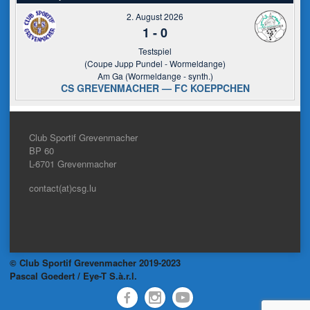
2. August 2026
1
-
0
Testspiel
(Coupe Jupp Pundel - Wormeldange)
Am Ga (Wormeldange - synth.)
CS GREVENMACHER — FC KOEPPCHEN
Club Sportif Grevenmacher
BP 60
L-6701
Grevenmacher
contact(at)csg.lu
© Club Sportif Grevenmacher 2019-2023
Pascal Goedert / Eye-T S.à.r.l.