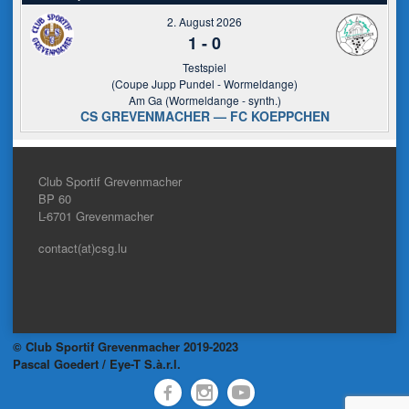
2. August 2026
1
-
0
Testspiel
(Coupe Jupp Pundel - Wormeldange)
Am Ga (Wormeldange - synth.)
CS GREVENMACHER — FC KOEPPCHEN
Club Sportif Grevenmacher
BP 60
L-6701
Grevenmacher
contact(at)csg.lu
© Club Sportif Grevenmacher 2019-2023
Pascal Goedert / Eye-T S.à.r.l.