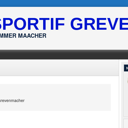
SPORTIF GREV
ËMMER MAACHER
N
revenmacher