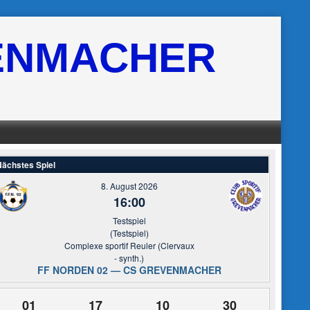
ENMACHER
ächstes Spiel
8. August 2026
16:00
Testspiel
(Testspiel)
Complexe sportif Reuler (Clervaux
- synth.)
FF NORDEN 02 — CS GREVENMACHER
01
17
10
29