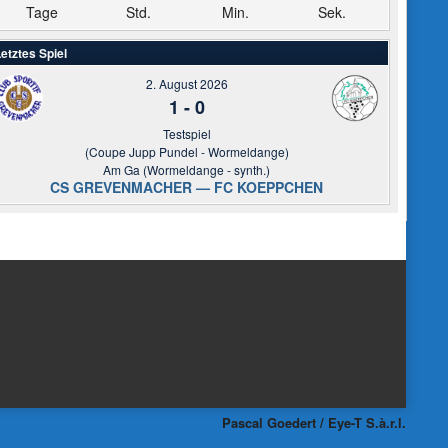
Tage
Std.
Min.
Sek.
etztes Spiel
2. August 2026
1
-
0
Testspiel
(Coupe Jupp Pundel - Wormeldange)
Am Ga (Wormeldange - synth.)
CS GREVENMACHER — FC KOEPPCHEN
Pascal Goedert / Eye-T S.à.r.l.