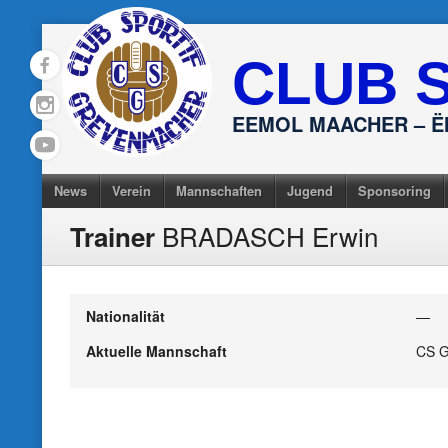
Skip
to
CLUB 
content
EEMOL MAACHER – 
News
Verein
Mannschaften
Jugend
Sponsoring
BRADASCH Erwin
Trainer
Nationalität
—
Aktuelle Mannschaft
CS G