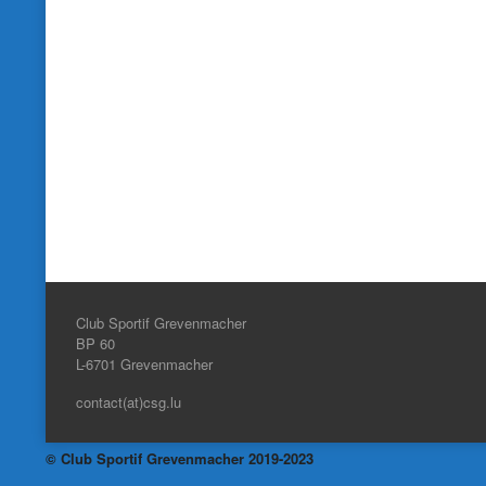
Club Sportif Grevenmacher
BP 60
L-6701
Grevenmacher
contact(at)csg.lu
© Club Sportif Grevenmacher 2019-2023