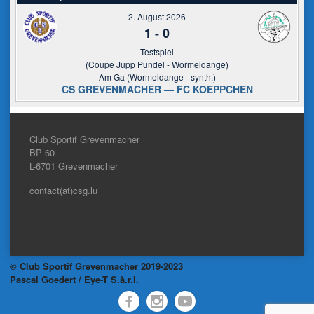
2. August 2026
1
-
0
Testspiel
(Coupe Jupp Pundel - Wormeldange)
Am Ga (Wormeldange - synth.)
CS GREVENMACHER — FC KOEPPCHEN
Club Sportif Grevenmacher
BP 60
L-6701
Grevenmacher
contact(at)csg.lu
© Club Sportif Grevenmacher 2019-2023
Pascal Goedert / Eye-T S.à.r.l.