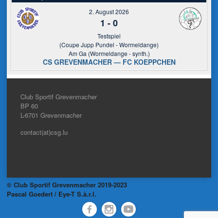
2. August 2026
1
-
0
Testspiel
(Coupe Jupp Pundel - Wormeldange)
Am Ga (Wormeldange - synth.)
CS GREVENMACHER — FC KOEPPCHEN
Club Sportif Grevenmacher
BP 60
L-6701
Grevenmacher
contact(at)csg.lu
© Club Sportif Grevenmacher 2019-2023
Pascal Goedert / Eye-T S.à.r.l.