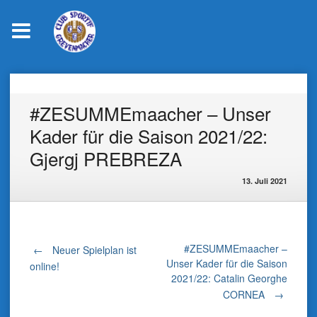
Skip
to
content
#ZESUMMEmaacher – Unser
Kader für die Saison 2021/22:
Gjergj PREBREZA
13. Juli 2021
Post
#ZESUMMEmaacher –
←
Neuer Spielplan ist
Unser Kader für die Saison
online!
2021/22: Catalin Georghe
navigation
CORNEA
→