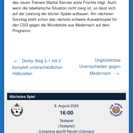
des neuen Trainers Martial Servais erste Früchte trägt. Auch
wenn die tabellarische Situation nicht rosig ist, so lässt sich
auf der Leistung der letzten Spiele aufbauen. Am nächsten
Sonntag steht schon das nächste schwere Auswärtsspiel für
den CSG gegen die Wundertüte aus Medernach auf dem
Programm.
Post
Unglückliches
←
Derby-Sieg 3-1 mit 2
Unentschieden gegen
komplett unterschiedlichen
Medernach
→
Halbzeiten
navigation
Nächstes Spiel
8. August 2026
16:00
Testspiel
(Testspiel)
Complexe sportif Reuler (Clervaux