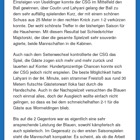
Einsteigen von Useldinger konnte der CSG im Mittelfeld den
Ball gewinnen, über Coutin und Lahyani gelang der Ball zu
dem sehr auffällig spielenden Kurz, der mit einem schönen
Schuss aus 25 Meter in den rechten Knick zum 1-2 verkürzen
konnte. Der wohl schönste Treffer in der bisherigen Saison für
die Hausherren. Mit diesem Resultat bat Schiedsrichter
Majstorski, der über die gesamte Spielzeit sehr souverän
agierte, beide Mannschaften in die Kabinen.
Auch nach dem Seitenwechsel kontrollierte der CSG das
Spiel, die Gäste zogen sich mehr und mehr zurück und
lauerten auf Konter. Hundertprozentige Chancen konnte sich
der CSG jedoch nicht erspielen. Die beste Möglichkeit hatte
Lahyani in der 84. Minute, sein strammer Freistoß aus rund 30
Metern flutschte Gästetorwart Iloka fast durch die
Handschuhe. Auch in der Nachspielzeit versuchten die Blauen
noch einmal alles, doch der Ausgleich wollte einfach nicht
gelingen, so dass es bei dem schmeichelhaften 2-1 für die
Gäste aus Wormeldingen blieb.
Bis auf die 2 Gegentore war es eigentlich eine sehr
ansprechende Leistung der Blauen, sowohl kämpferisch als
auch spielerisch. Im Gegensatz zu den ersten Saisonspielen
steht die Mannschaft kompakter. Es scheint, als ob die Arbeit