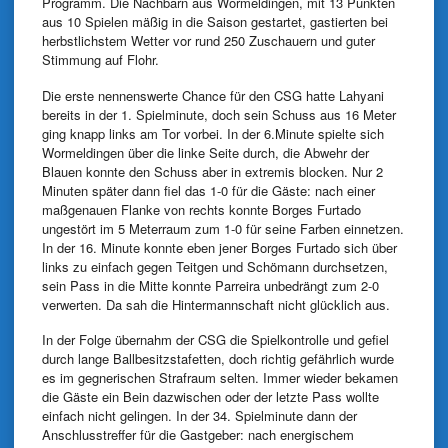
Programm. Die Nachbarn aus Wormeldingen, mit 13 Punkten
aus 10 Spielen mäßig in die Saison gestartet, gastierten bei
herbstlichstem Wetter vor rund 250 Zuschauern und guter
Stimmung auf Flohr.
Die erste nennenswerte Chance für den CSG hatte Lahyani
bereits in der 1. Spielminute, doch sein Schuss aus 16 Meter
ging knapp links am Tor vorbei. In der 6.Minute spielte sich
Wormeldingen über die linke Seite durch, die Abwehr der
Blauen konnte den Schuss aber in extremis blocken. Nur 2
Minuten später dann fiel das 1-0 für die Gäste: nach einer
maßgenauen Flanke von rechts konnte Borges Furtado
ungestört im 5 Meterraum zum 1-0 für seine Farben einnetzen.
In der 16. Minute konnte eben jener Borges Furtado sich über
links zu einfach gegen Teitgen und Schömann durchsetzen,
sein Pass in die Mitte konnte Parreira unbedrängt zum 2-0
verwerten. Da sah die Hintermannschaft nicht glücklich aus.
In der Folge übernahm der CSG die Spielkontrolle und gefiel
durch lange Ballbesitzstafetten, doch richtig gefährlich wurde
es im gegnerischen Strafraum selten. Immer wieder bekamen
die Gäste ein Bein dazwischen oder der letzte Pass wollte
einfach nicht gelingen. In der 34. Spielminute dann der
Anschlusstreffer für die Gastgeber: nach energischem