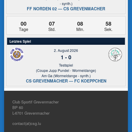
- synth.)
FF NORDEN 02 — CS GREVENMACHER
00
07
08
57
Tage
Std.
Min.
Sek.
Letztes Spiel
2. August 2026
1
-
0
Testspiel
(Coupe Jupp Pundel - Wormeldange)
Am Ga (Wormeldange - synth.)
CS GREVENMACHER — FC KOEPPCHEN
Club Sportif Grevenmacher
BP 60
L-6701
Grevenmacher
contact(at)csg.lu