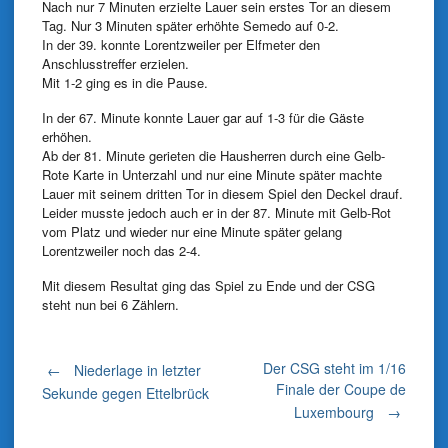
Nach nur 7 Minuten erzielte Lauer sein erstes Tor an diesem
Tag. Nur 3 Minuten später erhöhte Semedo auf 0-2.
In der 39. konnte Lorentzweiler per Elfmeter den
Anschlusstreffer erzielen.
Mit 1-2 ging es in die Pause.
In der 67. Minute konnte Lauer gar auf 1-3 für die Gäste
erhöhen.
Ab der 81. Minute gerieten die Hausherren durch eine Gelb-
Rote Karte in Unterzahl und nur eine Minute später machte
Lauer mit seinem dritten Tor in diesem Spiel den Deckel drauf.
Leider musste jedoch auch er in der 87. Minute mit Gelb-Rot
vom Platz und wieder nur eine Minute später gelang
Lorentzweiler noch das 2-4.
Mit diesem Resultat ging das Spiel zu Ende und der CSG
steht nun bei 6 Zählern.
Post
Der CSG steht im 1/16
←
Niederlage in letzter
Finale der Coupe de
Sekunde gegen Ettelbrück
Luxembourg
→
navigation