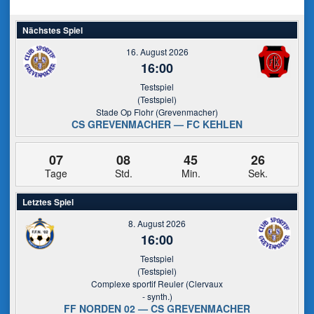
Nächstes Spiel
16. August 2026
16:00
Testspiel
(Testspiel)
Stade Op Flohr (Grevenmacher)
CS GREVENMACHER — FC KEHLEN
07
08
45
26
Tage
Std.
Min.
Sek.
Letztes Spiel
8. August 2026
16:00
Testspiel
(Testspiel)
Complexe sportif Reuler (Clervaux
- synth.)
FF NORDEN 02 — CS GREVENMACHER